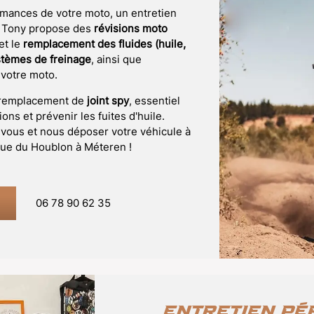
ormances de votre moto, un entretien
de Tony propose des
révisions moto
et le
remplacement des fluides (huile,
ystèmes de freinage
, ainsi que
 votre moto.
e remplacement de
joint spy
, essentiel
ns et prévenir les fuites d'huile.
ous et nous déposer votre véhicule à
 rue du Houblon à Méteren !
06 78 90 62 35
Entretien pé