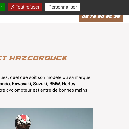
Appeler
r
Tout refuser
Personnaliser
06 78 90 62 35
 et Hazebrouck
oues, quel que soit son modèle ou sa marque.
nda, Kawasaki, Suzuki, BMW, Harley-
otre cyclomoteur est entre de bonnes mains.