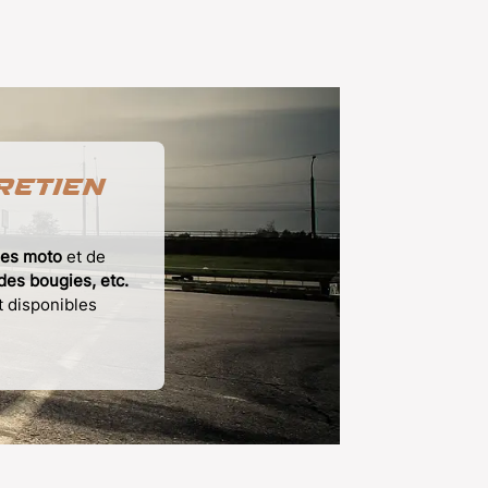
retien
ées moto
et de
 des bougies, etc.
t disponibles