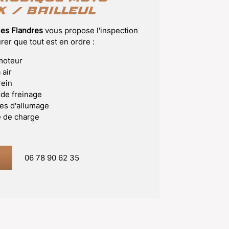
 / Bailleul
les Flandres
vous propose l'inspection
er que tout est en ordre :
moteur
 air
rein
 de freinage
es d'allumage
e de charge
06 78 90 62 35